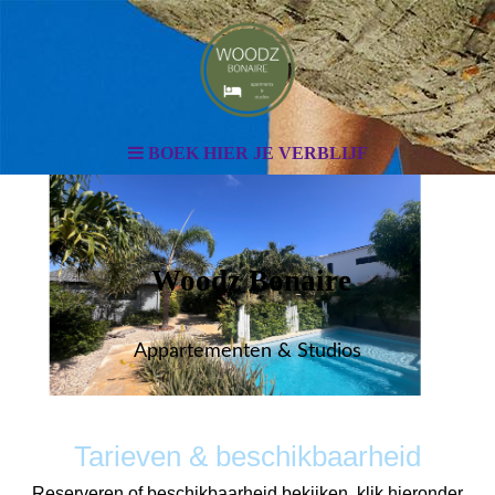
BOEK HIER JE VERBLIJF
Woodz Bonaire
Appartementen & Studios
Tarieven & beschikbaarheid
Reserveren of beschikbaarheid bekijken, klik hieronder