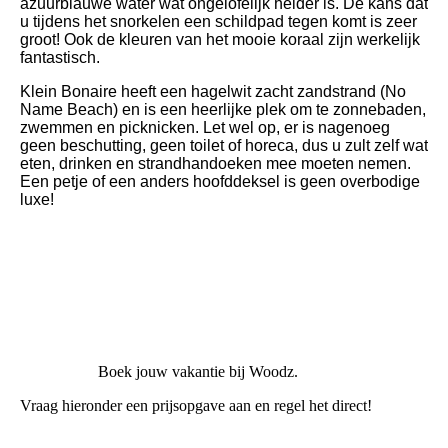
azuurblauwe water wat ongelofelijk helder is. De kans dat
u tijdens het snorkelen een schildpad tegen komt is zeer
groot! Ook de kleuren van het mooie koraal zijn werkelijk
fantastisch.
Klein Bonaire heeft een hagelwit zacht zandstrand (No
Name Beach) en is een heerlijke plek om te zonnebaden,
zwemmen en picknicken. Let wel op, er is nagenoeg
geen beschutting, geen toilet of horeca, dus u zult zelf wat
eten, drinken en strandhandoeken mee moeten nemen.
Een petje of een anders hoofddeksel is geen overbodige
luxe!
Boek jouw vakantie bij Woodz.
Vraag hieronder een prijsopgave aan en regel het direct!